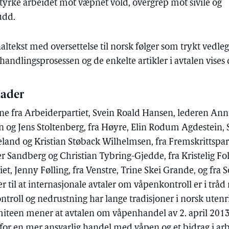
styrke arbeidet mot væpnet vold, overgrep mot sivile og
udd.
naltekst med oversettelse til norsk følger som trykt vedleg
ndlingsprosessen og de enkelte artikler i avtalen vises d
ader
fra Arbeiderpartiet, Svein Roald Hansen, lederen Anni
 og Jens Stoltenberg, fra Høyre, Elin Rodum Agdestein,
eland og Kristian Støback Wilhelmsen, fra Fremskrittspar
Sandberg og Christian Tybring-Gjedde, fra Kristelig Fol
et, Jenny Følling, fra Venstre, Trine Skei Grande, og fra So
ser til at internasjonale avtaler om våpenkontroll er i trå
roll og nedrustning har lange tradisjoner i norsk utenr
miteen mener at avtalen om våpenhandel av 2. april 2013 
for en mer ansvarlig handel med våpen og et bidrag i arbe