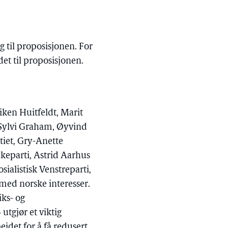
g til proposisjonen. For
et til proposisjonen.
ken Huitfeldt, Marit
 Sylvi Graham, Øyvind
tiet, Gry-Anette
keparti, Astrid Aarhus
sialistisk Venstreparti,
d med norske interesser.
iks- og
utgjør et viktig
idet for å få redusert