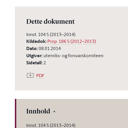
Dette dokument
Innst. 104 S (2013–2014)
Kildedok
:
Prop. 186 S (2012–2013)
Dato
:
08.01.2014
Utgiver
:
utenriks- og forsvarskomiteen
Sidetall
:
2
PDF
Innhold
Innst. 104 S (2013–2014)