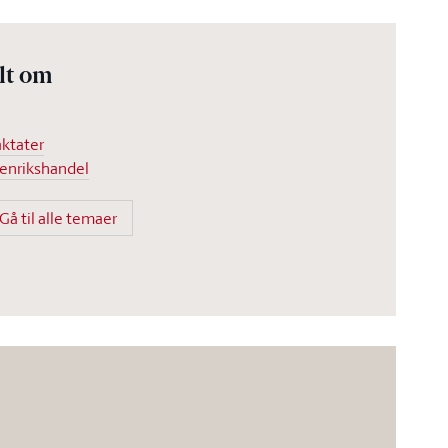
lt om
aktater
enrikshandel
Gå til alle temaer