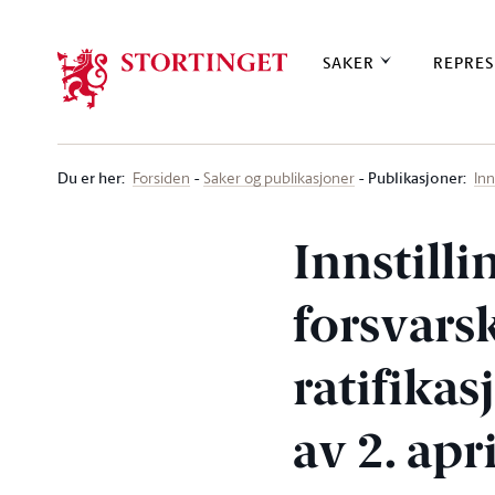
Stortinget.no
SAKER
REPRES
Du er her
:
Publikasjoner:
Forsiden
Saker og publikasjoner
Inn
Innstilli
forsvars
ratifika
av 2. apr