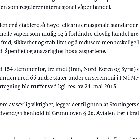
len som regulerer internasjonal våpenhandel.
n er å etablere så høye felles internasjonale standarder 
lle våpen som mulig og å forhindre ulovlig handel med 
 fred, sikkerhet og stabilitet og å redusere menneskelige l
d, åpenhet og ansvarlighet hos statspartene.
d 154 stemmer for, tre imot (Iran, Nord-Korea og Syria)
ammen med 66 andre stater under en seremoni i FN i New
gning ble truffet ved kgl. res. av 24. mai 2013.
re av særlig viktighet, legges det til grunn at Stortingets
dvendig i henhold til Grunnloven § 26. Avtalen trer i kraft