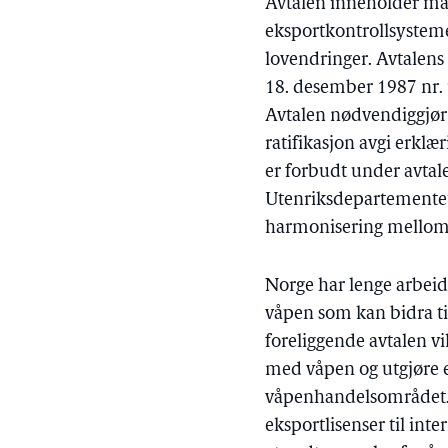
Avtalen inneholder ma
eksportkontrollsysteme
lovendringer. Avtalens
18. desember 1987 nr. 
Avtalen nødvendiggjør h
ratifikasjon avgi erkl
er forbudt under avtale
Utenriksdepartementet
harmonisering mellom u
Norge har lenge arbeid
våpen som kan bidra til
foreliggende avtalen vi
med våpen og utgjøre e
våpenhandelsområdet. 
eksportlisenser til in