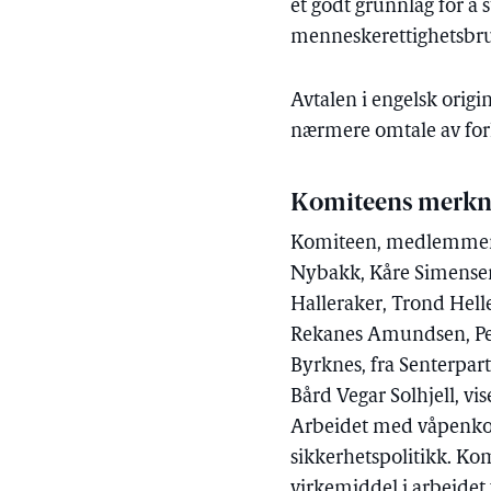
et godt grunnlag for å 
menneskerettighetsbr
Avtalen i engelsk origi
nærmere omtale av forha
Komiteens merkn
Komiteen, medlemmene 
Nybakk, Kåre Simensen
Halleraker, Trond Hell
Rekanes Amundsen, Per 
Byrknes, fra Senterparti
Bård Vegar Solhjell, vi
Arbeidet med våpenkont
sikkerhetspolitikk. Ko
virkemiddel i arbeidet 