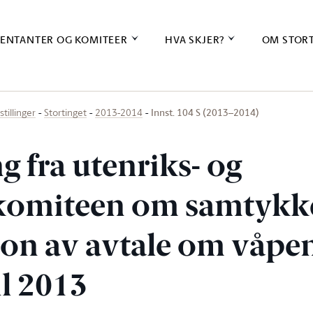
ENTANTER OG KOMITEER
HVA SKJER?
OM STOR
Innst. 104 S (2013–2014)
stillinger
Stortinget
2013-2014
ng fra utenriks- og
komiteen om samtykke
sjon av avtale om våp
il 2013