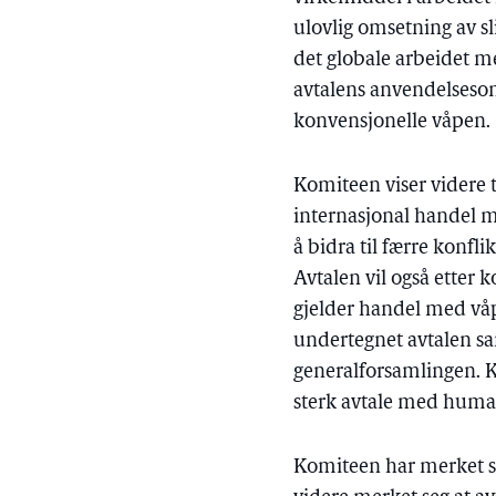
ulovlig omsetning av sl
det globale arbeidet me
avtalens anvendelseso
konvensjonelle våpen.
Komiteen viser videre t
internasjonal handel m
å bidra til færre konfli
Avtalen vil også etter 
gjelder handel med våp
undertegnet avtalen s
generalforsamlingen. K
sterk avtale med huma
Komiteen har merket s