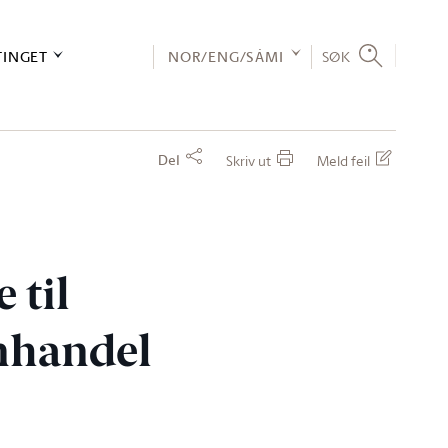
TINGET
NOR/ENG/SÁMI
SØK
Del
Skriv ut
Meld feil
 til
enhandel