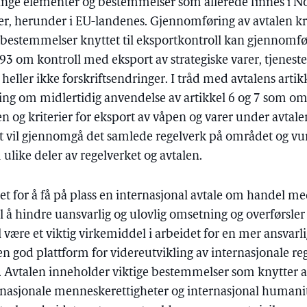
nge elementer og bestemmelser som allerede finnes i No
r, herunder i EU-landenes. Gjennomføring av avtalen kr
 bestemmelser knyttet til eksportkontroll kan gjennomf
93 om kontroll med eksport av strategiske varer, tjeneste
eller ikke forskriftsendringer. I tråd med avtalens artik
æring om midlertidig anvendelse av artikkel 6 og 7 som om
n og kriterier for eksport av våpen og varer under avtale
 vil gjennomgå det samlede regelverk på området og vu
like deler av regelverket og avtalen.
et for å få på plass en internasjonal avtale om handel m
 å hindre uansvarlig og ulovlig omsetning og overførsler
l være et viktig virkemiddel i arbeidet for en mer ansvarl
n god plattform for videreutvikling av internasjonale re
Avtalen inneholder viktige bestemmelser som knytter a
ternasjonale menneskerettigheter og internasjonal humanit