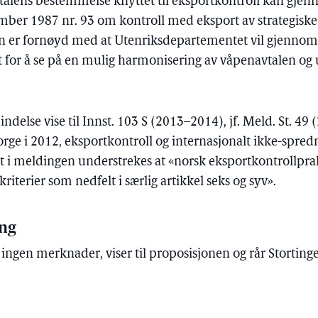
vtalens bestemmelse knyttet til eksportkontroll kan gj
mber 1987 nr. 93 om kontroll med eksport av strategiske 
n er fornøyd med at Utenriksdepartementet vil gjenno
 for å se på en mulig harmonisering av våpenavtalen og u
indelse vise til Innst. 103 S (2013–2014), jf. Meld. St. 4
Norge i 2012, eksportkontroll og internasjonalt ikke-spre
et i meldingen understrekes at «norsk eksportkontrollprak
riterier som nedfelt i særlig artikkel seks og syv».
ing
ngen merknader, viser til proposisjonen og rår Stortinget 