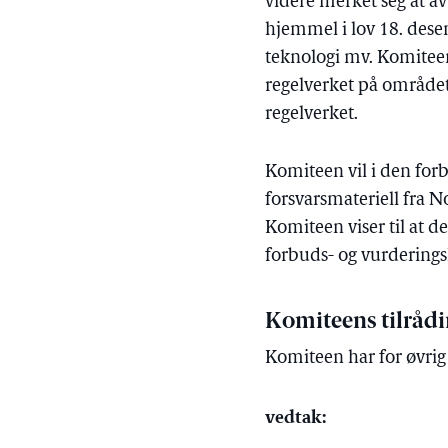
videre merket seg at a
hjemmel i lov 18. dese
teknologi mv. Komitee
regelverket på området
regelverket.
Komiteen vil i den forb
forsvarsmateriell fra 
Komiteen viser til at d
forbuds- og vurderingsk
Komiteens tilråd
Komiteen har for øvrig i
vedtak: