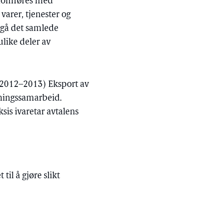
ennomføres med
varer, tjenester og
mgå det samlede
like deler av
9 (2012–2013) Eksport av
dningssamarbeid.
sis ivaretar avtalens
til å gjøre slikt