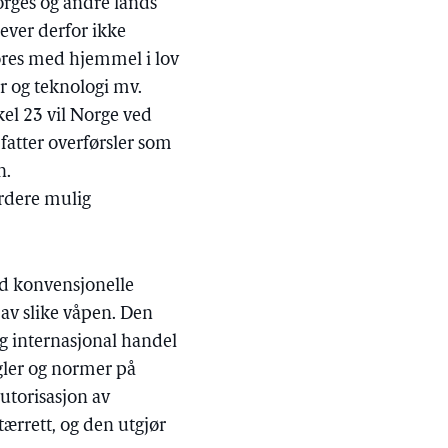
rges og andre lands
ever derfor ikke
øres med hjemmel i lov
r og teknologi mv.
kel 23 vil Norge ved
fatter overførsler som
n.
rdere mulig
ed konvensjonelle
 av slike våpen. Den
ig internasjonal handel
gler og normer på
utorisasjon av
ærrett, og den utgjør