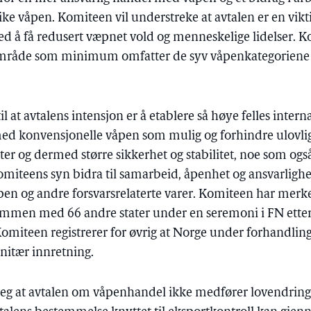
ike våpen. Komiteen vil understreke at avtalen er en vikt
d å få redusert væpnet vold og menneskelige lidelser. Kom
mråde som minimum omfatter de syv våpenkategoriene i 
il at avtalens intensjon er å etablere så høye felles inter
ed konvensjonelle våpen som mulig og forhindre ulovlig 
kter og dermed større sikkerhet og stabilitet, noe som også
komiteens syn bidra til samarbeid, åpenhet og ansvarligh
en og andre forsvarsrelaterte varer. Komiteen har merke
ammen med 66 andre stater under en seremoni i FN etter
omiteen registrerer for øvrig at Norge under forhandling
nitær innretning.
eg at avtalen om våpenhandel ikke medfører lovendring