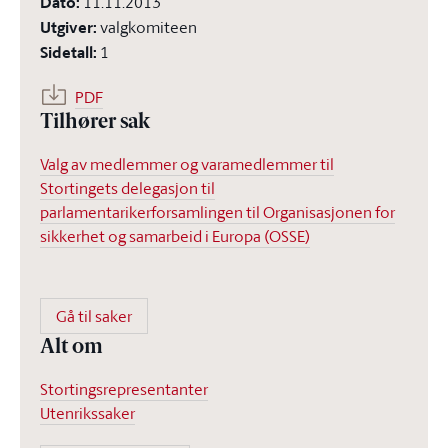
Dato
:
11.11.2013
Utgiver
:
valgkomiteen
Sidetall
:
1
PDF
Tilhører sak
Valg av medlemmer og varamedlemmer til
Stortingets delegasjon til
parlamentarikerforsamlingen til Organisasjonen for
sikkerhet og samarbeid i Europa (OSSE)
Gå til saker
Alt om
Stortingsrepresentanter
Utenrikssaker