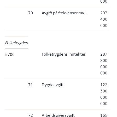
000
70
Avgift på frekvenser mv. .
297
400
000
Folketrygden
Folketrygdens inntekter
287
5700
800
000
000
71
Trygdeavgift
122
300
000
000
72
Arbeidsgiveravgift
165