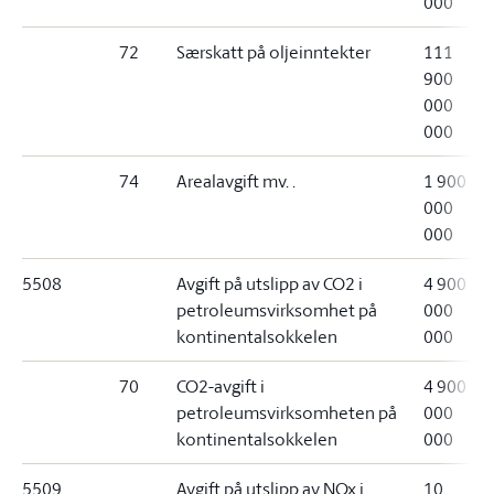
000
72
Særskatt på oljeinntekter
111
900
000
000
74
Arealavgift mv. .
1 900
000
000
5508
Avgift på utslipp av CO
2
i
4 900
petroleumsvirksomhet på
000
kontinentalsokkelen
000
70
CO
2
-avgift i
4 900
petroleumsvirksomheten på
000
kontinentalsokkelen
000
5509
Avgift på utslipp av NOx i
10