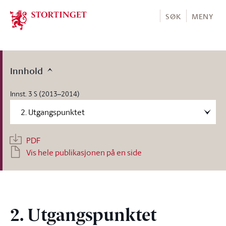
Stortinget.no
SØK
MENY
Innhold
Innst. 3 S (2013–2014)
PDF
Vis hele publikasjonen på en side
2. Utgangspunktet