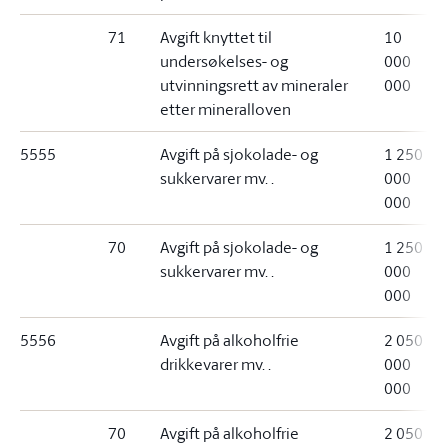
71
Avgift knyttet til
10
undersøkelses- og
000
utvinningsrett av mineraler
000
etter mineralloven
5555
Avgift på sjokolade- og
1 250
sukkervarer mv. .
000
000
70
Avgift på sjokolade- og
1 250
sukkervarer mv. .
000
000
5556
Avgift på alkoholfrie
2 050
drikkevarer mv. .
000
000
70
Avgift på alkoholfrie
2 050