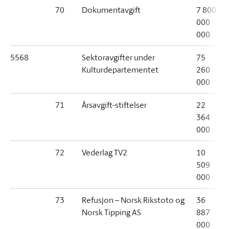
70
Dokumentavgift
7 800
000
000
5568
Sektoravgifter under
75
Kulturdepartementet
260
000
71
Årsavgift-stiftelser
22
364
000
72
Vederlag TV2
10
509
000
73
Refusjon – Norsk Rikstoto og
36
Norsk Tipping AS
887
000