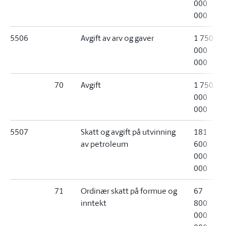
000
000
5506
Avgift av arv og gaver
1 750
000
000
70
Avgift
1 750
000
000
5507
Skatt og avgift på utvinning
181
av petroleum
600
000
000
71
Ordinær skatt på formue og
67
inntekt
800
000