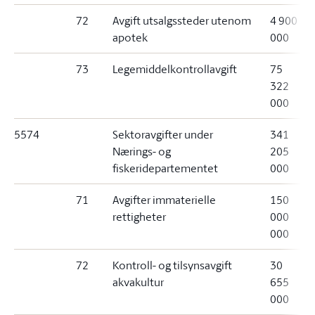
72
Avgift utsalgssteder utenom
4 900
apotek
000
73
Legemiddelkontrollavgift
75
322
000
5574
Sektoravgifter under
341
Nærings- og
205
fiskeridepartementet
000
71
Avgifter immaterielle
150
rettigheter
000
000
72
Kontroll- og tilsynsavgift
30
akvakultur
655
000