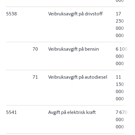
000
5538
Veibruksavgift på drivstoff
17
230
000
000
70
Veibruksavgift på bensin
6 100
000
000
71
Veibruksavgift på autodiesel
11
130
000
000
5541
Avgift på elektrisk kraft
7 670
000
000