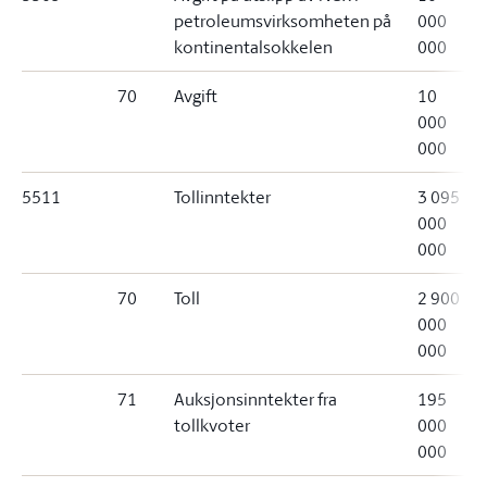
petroleumsvirksomheten på
000
kontinentalsokkelen
000
70
Avgift
10
000
000
5511
Tollinntekter
3 095
000
000
70
Toll
2 900
000
000
71
Auksjonsinntekter fra
195
tollkvoter
000
000