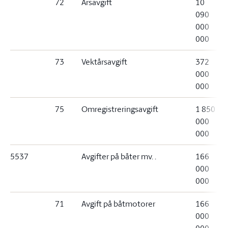
72
Årsavgift
10
090
000
000
73
Vektårsavgift
372
000
000
75
Omregistreringsavgift
1 850
000
000
5537
Avgifter på båter mv. .
166
000
000
71
Avgift på båtmotorer
166
000