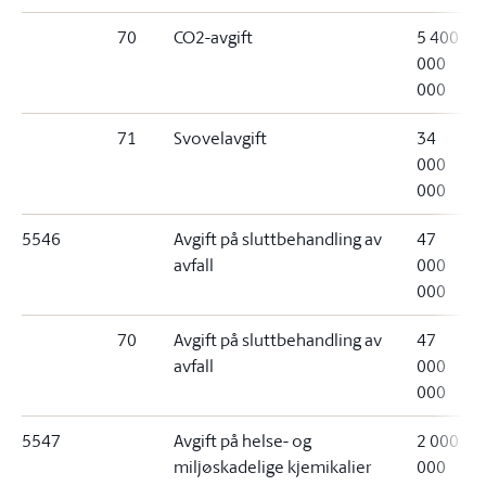
70
CO
2
-avgift
5 400
000
000
71
Svovelavgift
34
000
000
5546
Avgift på sluttbehandling av
47
avfall
000
000
70
Avgift på sluttbehandling av
47
avfall
000
000
5547
Avgift på helse- og
2 000
miljøskadelige kjemikalier
000