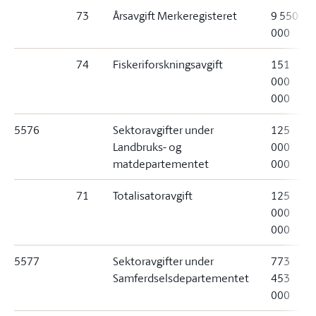
73
Årsavgift Merkeregisteret
9 550
000
74
Fiskeriforskningsavgift
151
000
000
5576
Sektoravgifter under
125
Landbruks- og
000
matdepartementet
000
71
Totalisatoravgift
125
000
000
5577
Sektoravgifter under
773
Samferdselsdepartementet
453
000