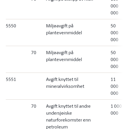
000
000
5550
Miljøavgift på
50
plantevernmiddel
000
000
70
Miljøavgift på
50
plantevernmiddel
000
000
5551
Avgift knyttet til
11
mineralvirksomhet
000
000
70
Avgift knyttet til andre
1 000
undersjøiske
000
naturforekomster enn
petroleum