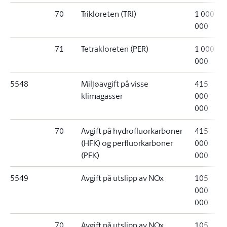
70
Trikloreten (TRI)
1 000
000
71
Tetrakloreten (PER)
1 000
000
5548
Miljøavgift på visse
415
klimagasser
000
000
70
Avgift på hydrofluorkarboner
415
(HFK) og perfluorkarboner
000
(PFK)
000
5549
Avgift på utslipp av NOx
105
000
000
70
Avgift på utslipp av NOx
105