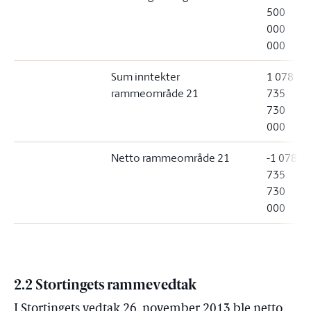
500
000
000
Sum inntekter
1 078
rammeområde 21
735
730
000
Netto rammeområde 21
-1 078
735
730
000
2.2 Stortingets rammevedtak
I Stortingets vedtak 26. november 2013 ble netto