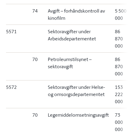
74
Avgift – forhåndskontroll av
5 500
kinofilm
000
5571
Sektoravgifter under
86
Arbeidsdepartementet
870
000
70
Petroleumstilsynet –
86
sektoravgift
870
000
5572
Sektoravgifter under Helse-
153
og omsorgsdepartementet
222
000
70
Legemiddelomsetningsavgift
73
000
000