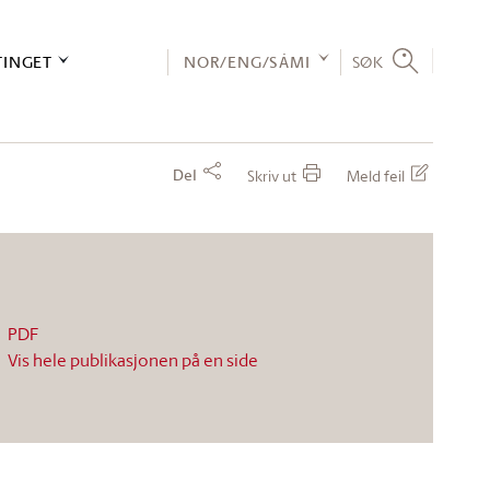
TINGET
NOR/ENG/SÁMI
SØK
Del
Skriv ut
Meld feil
PDF
Vis hele publikasjonen på en side