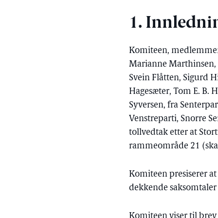
1. Innledni
Komiteen, medlemmene 
Marianne Marthinsen, T
Svein Flåtten, Sigurd H
Hagesæter, Tom E. B. H
Syversen, fra Senterpart
Venstreparti, Snorre Se
tollvedtak etter at Sto
rammeområde 21 (skatte
Komiteen presiserer at
dekkende saksomtaler v
Komiteen viser til brev