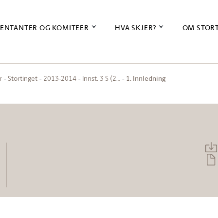
ENTANTER OG KOMITEER
HVA SKJER?
OM STOR
1. Innledning
r
Stortinget
2013-2014
Innst. 3 S (2…