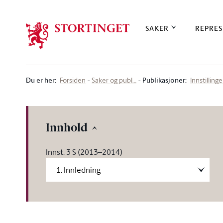
Stortinget.no
SAKER
REPRES
Du er her
:
Publikasjoner:
Forsiden
Saker og publ…
Innstillinge
Innhold
Innst. 3 S (2013–2014)