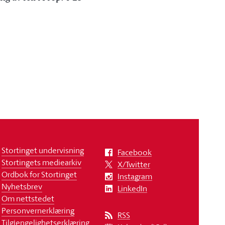
Stortinget undervisning
Facebook
Stortingets mediearkiv
X/Twitter
Ordbok for Stortinget
Instagram
Nyhetsbrev
LinkedIn
Om nettstedet
Personvernerklæring
RSS
Tilgjengelighetserklæring