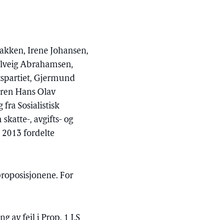
akken, Irene Johansen,
Solveig Abrahamsen,
ttspartiet, Gjermund
deren Hans Olav
fra Sosialistisk
skatte-, avgifts- og
r 2013 fordelte
proposisjonene. For
 av feil i Prop. 1 LS