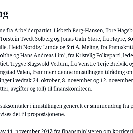
ng
fra Arbeiderpartiet, Lisbeth Berg-Hansen, Tore Hageb
orstein Tvedt Solberg og Jonas Gahr Støre, fra Høyre, 
ille, Heidi Nordby Lunde og Siri A. Meling, fra Fremskri
olthe og Hans Andreas Limi, fra Kristelig Folkeparti, le
iet, Trygve Slagsvold Vedum, fra Venstre Terje Breivik, og 
rigstad Valen, fremmer i denne innstillingen tilråding om 
rtinget i vedtak 24. oktober, 8. november og 12. novembe
r, avgifter og toll) til finanskomiteen.
 saksomtaler i innstillingen generelt er sammendrag fra 
ises det til proposisjonene.
 av 11. november 2013 fra finansministeren om korrigering