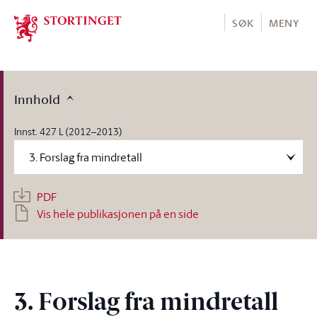
Stortinget.no
SØK
MENY
Innhold
Innst. 427 L (2012–2013)
PDF
Vis hele publikasjonen på en side
3. Forslag fra mindretall