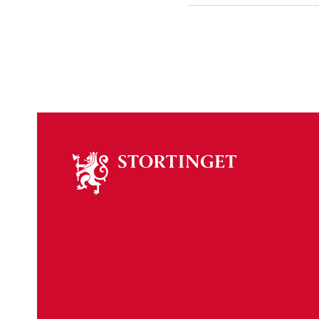
Om
stortinget