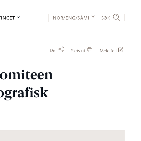
TINGET
NOR/ENG/SÁMI
SØK
Del
Skriv ut
Meld feil
økomiteen
ografisk