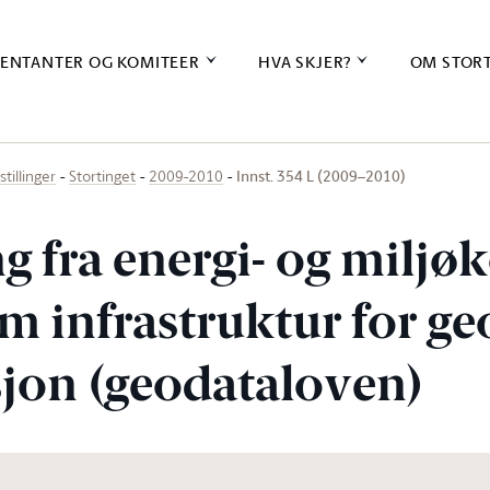
ENTANTER OG KOMITEER
HVA SKJER?
OM STOR
Innst. 354 L (2009–2010)
stillinger
Stortinget
2009-2010
ng fra energi- og milj
m infrastruktur for ge
jon (geodataloven)