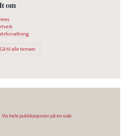
lt om
/eøs
rtverk
atsforvaltning
Gå til alle temaer
Vis hele publikasjonen på en side