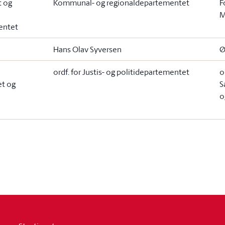
t og
Kommunal- og regionaldepartementet
F
M
entet
Hans Olav Syversen
Ø
ordf. for Justis- og politidepartementet
o
et og
S
o