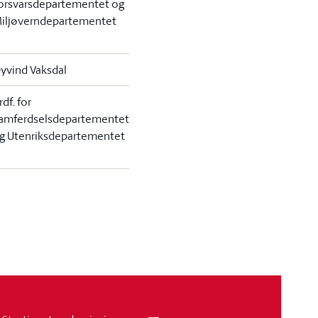
orsvarsdepartementet og
iljøverndepartementet
yvind Vaksdal
rdf. for
amferdselsdepartementet
g Utenriksdepartementet