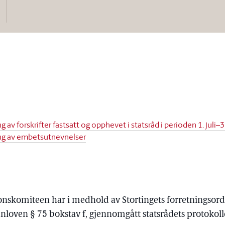
v forskrifter fastsatt og opphevet i statsråd i perioden 1. juli
g av embetsutnevnelser
onskomiteen har i medhold av Stortingets forretningsorde
nnloven § 75 bokstav f, gjennomgått statsrådets protokoll