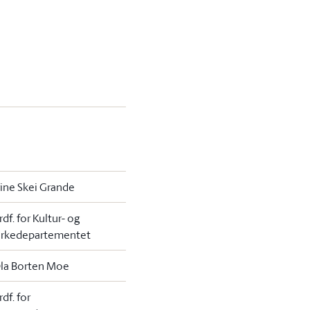
rine Skei Grande
rdf. for Kultur- og
irkedepartementet
la Borten Moe
rdf. for