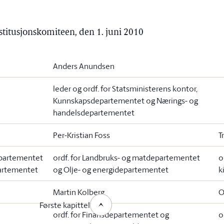
nstitusjonskomiteen, den 1. juni 2010
Anders Anundsen
leder og ordf. for Statsministerens kontor,
Kunnskapsdepartementet og Nærings- og
handelsdepartementet
Per-Kristian Foss
T
departementet
ordf. for Landbruks- og matdepartementet
o
artementet
og Olje- og energidepartementet
k
Martin Kolberg
O
Første kapittel
ordf. for Finansdepartementet og
o