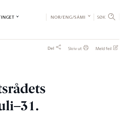
TINGET
NOR/ENG/SÁMI
SØK
Del
Skriv ut
Meld feil
srådets
uli–31.