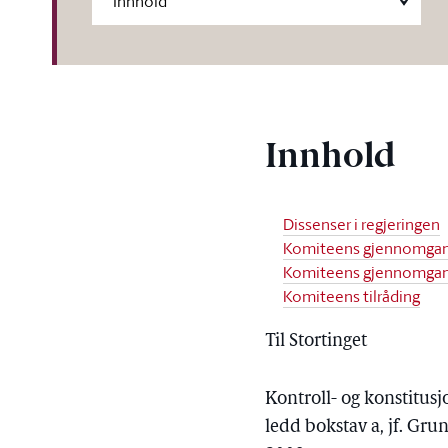
Innhold
Dissenser i regjeringen
Komiteens gjennomgang a
Komiteens gjennomgan
Komiteens tilråding
Til Stortinget
Kontroll- og konstitusj
ledd bokstav a, jf. Gru