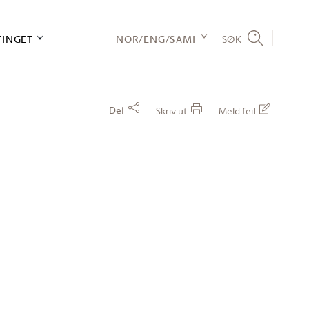
TINGET
NOR/ENG/SÁMI
SØK
Del
Skriv ut
Meld feil