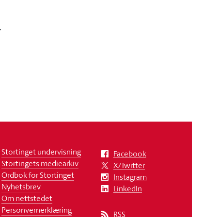
r
Stortinget undervisning
Facebook
Stortingets mediearkiv
X/Twitter
Ordbok for Stortinget
Instagram
Nyhetsbrev
LinkedIn
Om nettstedet
Personvernerklæring
RSS