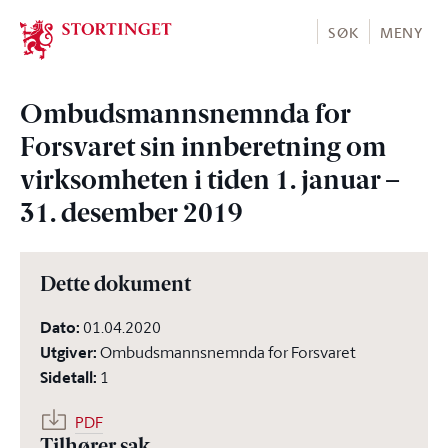
Stortinget.no
SØK
MENY
Ombudsmannsnemnda for
Forsvaret sin innberetning om
virksomheten i tiden 1. januar –
31. desember 2019
Dette dokument
Dato
:
01.04.2020
Utgiver
:
Ombudsmannsnemnda for Forsvaret
Sidetall
:
1
PDF