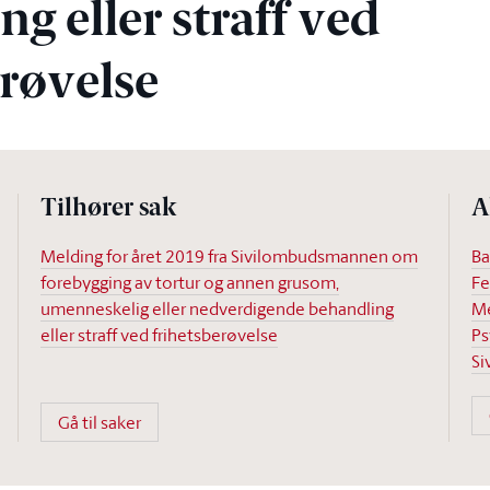
g eller straff ved
erøvelse
Tilhører sak
A
Melding for året 2019 fra Sivilombudsmannen om
Ba
forebygging av tortur og annen grusom,
Fe
umenneskelig eller nedverdigende behandling
Me
eller straff ved frihetsberøvelse
Ps
Si
Gå til saker