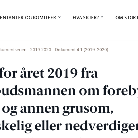
ENTANTER OG KOMITEER
HVA SKJER?
OM STOR
Dokument 4:1 (2019–2020)
kumentserien
2019-2020
or året 2019 fra
budsmannen om foreb
r og annen grusom,
elig eller nedverdig