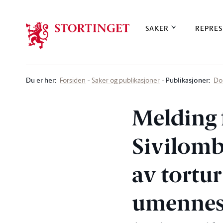
Stortinget.no
SAKER
REPRES
Du er her
:
Publikasjoner:
Forsiden
Saker og publikasjoner
Do
Melding f
Sivilom
av tortu
umennesk