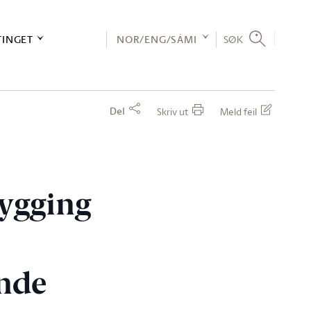
TINGET
NOR/ENG/SÁMI
SØK
Del
Skriv ut
Meld feil
ygging
ende