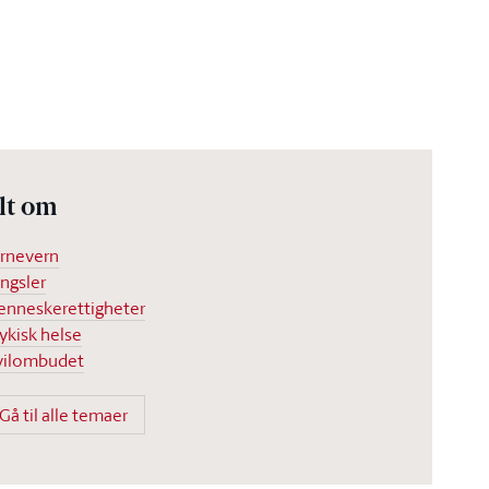
lt om
rnevern
ngsler
nneskerettigheter
ykisk helse
vilombudet
Gå til alle temaer