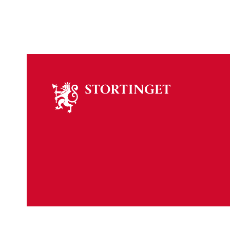
Om
stortinget