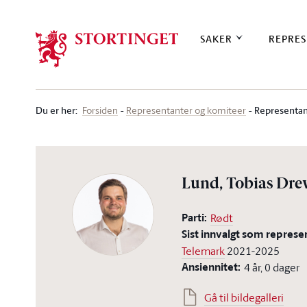
Stortinget.no
SAKER
REPRES
Du er her
:
Representan
Forsiden
Representanter og komiteer
Lund, Tobias Dre
Parti:
Rødt
Sist innvalgt som represe
Telemark
2021-2025
Ansiennitet:
4 år, 0 dager
Gå til bildegalleri