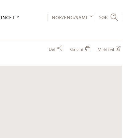
TINGET
NOR/ENG/SÁMI
SØK
Del
Skriv ut
Meld feil