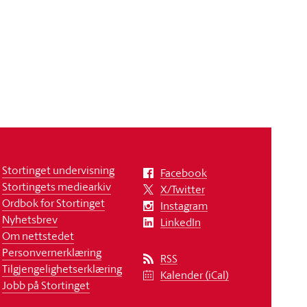
Stortinget undervisning
Facebook
Stortingets mediearkiv
X/Twitter
Ordbok for Stortinget
Instagram
Nyhetsbrev
LinkedIn
Om nettstedet
Personvernerklæring
RSS
Tilgjengelighetserklæring
Kalender (iCal)
Jobb på Stortinget