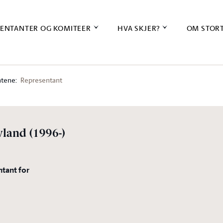
ENTANTER OG KOMITEER
HVA SKJER?
OM STOR
tene:
Representant
vland
(1996-)
ntant for