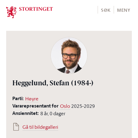
Stortinget.no
SØK
MENY
Heggelund, Stefan
(1984-)
Parti:
Høyre
Vararepresentant for
Oslo
2025-2029
Ansiennitet:
8 år, 0 dager
Gå til bildegalleri