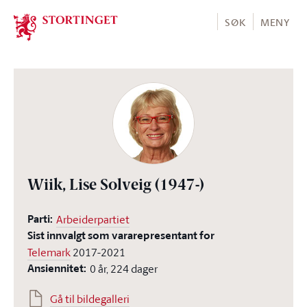
Stortinget.no
SØK
MENY
Wiik, Lise Solveig
(1947-)
Parti:
Arbeiderpartiet
Sist innvalgt som vararepresentant for
Telemark
2017-2021
Ansiennitet:
0 år, 224 dager
Gå til bildegalleri