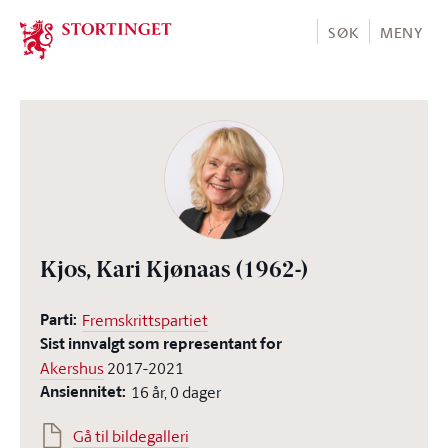
Stortinget.no
SØK
MENY
Kjos, Kari Kjønaas
(1962-)
Parti:
Fremskrittspartiet
Sist innvalgt som representant for
Akershus
2017-2021
Ansiennitet:
16 år, 0 dager
Gå til bildegalleri