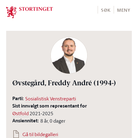
Stortinget.no
SØK
MENY
Øvstegård, Freddy André
(1994-)
Parti:
Sosialistisk Venstreparti
Sist innvalgt som representant for
Østfold
2021-2025
Ansiennitet:
8 år, 0 dager
Gå til bildegalleri