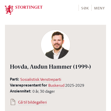
Stortinget.no
SØK
MENY
Hovda, Audun Hammer
(1999-)
Parti:
Sosialistisk Venstreparti
Vararepresentant for
Buskerud
2025-2029
Ansiennitet:
0 år, 30 dager
Gå til bildegalleri