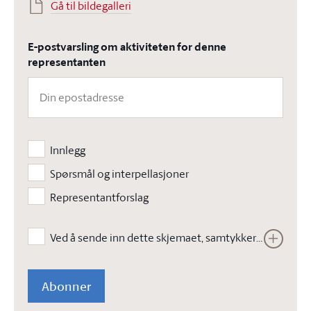
Gå til bildegalleri
E-postvarsling om aktiviteten for denne
representanten
Innlegg
Spørsmål og interpellasjoner
Representantforslag
Ved å sende inn dette skjemaet, samtykker jeg i at Stortinget kan lagre opplysningene jeg har gitt i skjemaet. Opplysningene vil ikke bli brukt til annet enn å kunne gjennomføre den bestilte tjenesten. Les vår
Abonner