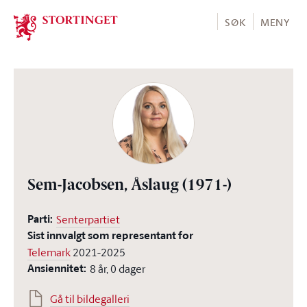
Stortinget.no
SØK
MENY
Sem-Jacobsen, Åslaug
(1971-)
Parti:
Senterpartiet
Sist innvalgt som representant for
Telemark
2021-2025
Ansiennitet:
8 år, 0 dager
Gå til bildegalleri