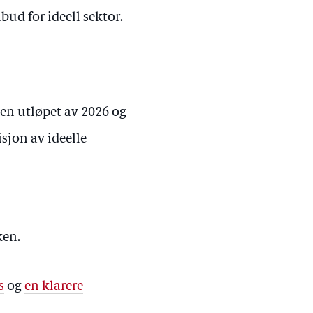
bud for ideell sektor.
en utløpet av 2026 og
sjon av ideelle
ken.
s
og
en klarere