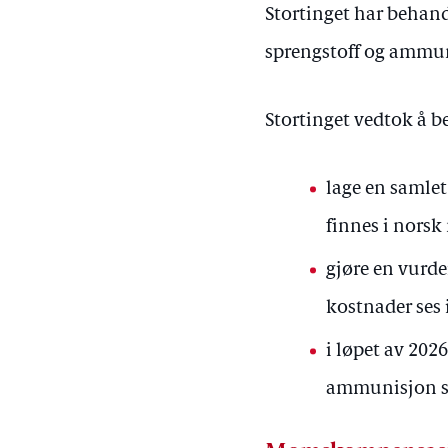
Stortinget har behand
sprengstoff og ammun
Stortinget vedtok å b
lage en samle
finnes i norsk
gjøre en vurde
kostnader se
i løpet av 202
ammunisjon so