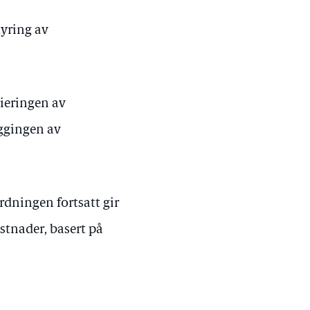
tyring av
sieringen av
ggingen av
dningen fortsatt gir
stnader, basert på