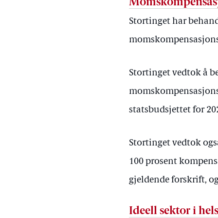
Momskompensasjon
Stortinget har behand
momskompensasjonsord
Stortinget vedtok å b
momskompensasjonsord
statsbudsjettet for 20
Stortinget vedtok og
100 prosent kompensas
gjeldende forskrift, 
Ideell sektor i he