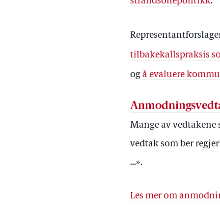
strandsonepolitikk
.
Representantforslag
tilbakekallspraksis s
og
å evaluere komm
Anmodningsvedt
Mange av vedtakene s
vedtak som ber regjer
...».
Les mer om anmodni