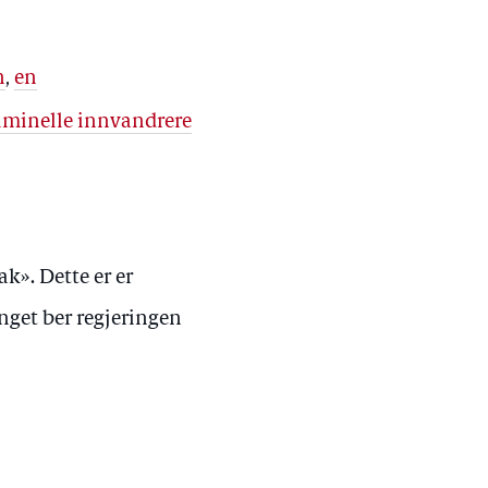
n
,
en
riminelle innvandrere
». Dette er er
inget ber regjeringen