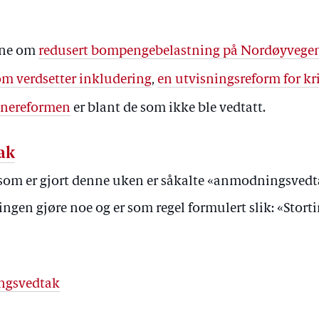
ene om
redusert bompengebelastning på Nordøyvege
om verdsetter inkludering
,
en utvisningsreform for k
unereformen
er blant de som ikke ble vedtatt.
ak
om er gjort denne uken er såkalte «anmodningsvedtak
ingen gjøre noe og er som regel formulert slik: «Stort
ngsvedtak