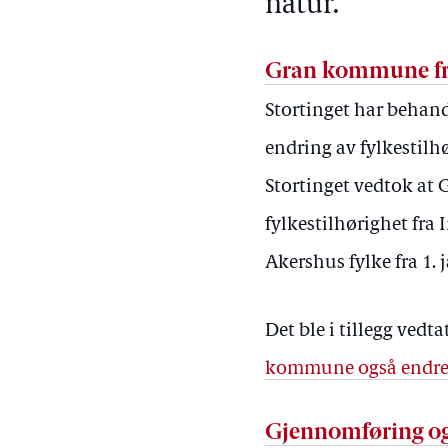
natur.
Gran kommune fra
Stortinget har behand
endring av fylkestil
Stortinget vedtok a
fylkestilhørighet fra 
Akershus fylke fra 1. 
Det ble i tillegg vedta
kommune også endrer
Gjennomføring og 