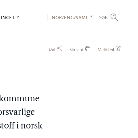
TINGET
NOR/ENG/SÁMI
SØK
Del
Skriv ut
Meld feil
an kommune
orsvarlige
toff i norsk