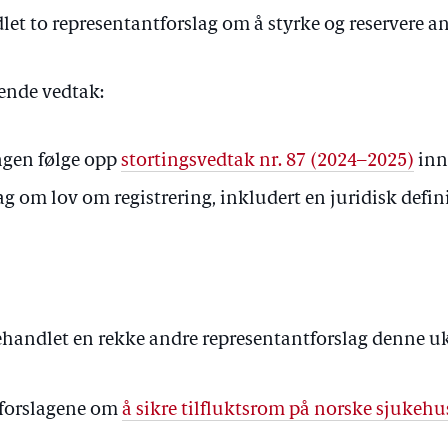
let to representantforslag om å styrke og reservere an
gende vedtak:
ingen følge opp
stortingsvedtak nr. 87 (2024–2025)
inn
g om lov om registrering, inkludert en juridisk defini
ehandlet en rekke andre representantforslag denne u
i forslagene om
å sikre tilfluktsrom på norske sjukehu