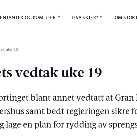
ENTANTER OG KOMITEER
HVA SKJER?
OM STOR
tak uke 19
ets vedtak uke 19
tortinget blant annet vedtatt at Gr
kershus samt bedt regjeringen sikre f
g lage en plan for rydding av sprengs