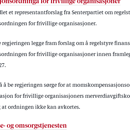
sordninga for frivillige organisasjoner
let et representantforslag fra Senterpartiet om regels
ningen for frivillige organisasjoner.
e regjeringen legge fram forslag om å regelstyre finan
ningen for frivillige organisasjoner innen framle
27.
så å be regjeringen sørge for at momskompensasjonsor
jon for frivillige organisasjoners merverdiavgiftsko
og at ordningen ikke kan avkortes.
lse- og omsorgstjenesten