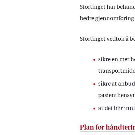
Stortinget har behand
bedre gjennomføring o
Stortinget vedtok å b
sikre en mer h
transportmidde
sikre at anbud
pasienthensyn 
at det blir in
Plan for håndterin