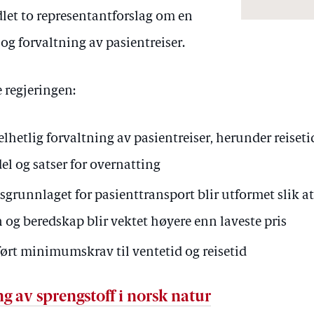
let to representantforslag om en
g forvaltning av pasientreiser.
e regjeringen:
elhetlig forvaltning av pasientreiser, herunder reiseti
l og satser for overnatting
sgrunnlaget for pasienttransport blir utformet slik at 
og beredskap blir vektet høyere enn laveste pris
nført minimumskrav til ventetid og reisetid
g av sprengstoff i norsk natur