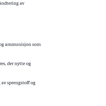
håndtering av
ff og ammunisjon som
es, der nytte og
g av sprengstoff og