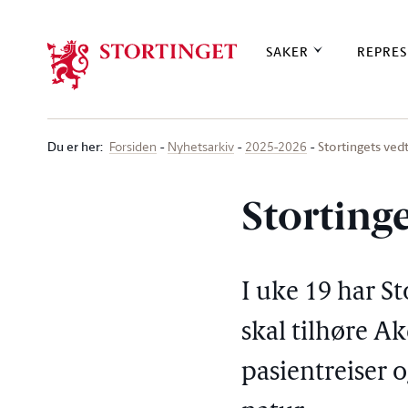
Stortinget.no
SAKER
REPRES
Du er her
:
Stortingets ved
Forsiden
Nyhetsarkiv
2025-2026
Storting
I uke 19 har S
skal tilhøre A
pasientreiser o