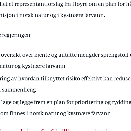
let et representantforslag fra Høyre om en plan for 
isjon i norsk natur og i kystnære farvann.
e regjeringen;
t oversikt over kjente og antatte mengder sprengsto
 natur og kystnære farvann
ring av hvordan tilknyttet risiko effektivt kan reduser
s i sammenheng
6 lage og legge frem en plan for prioritering og ryddin
m finnes i norsk natur og kystnære farvann