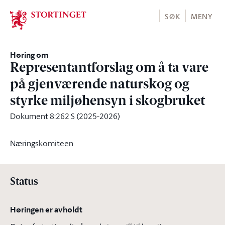
Stortinget.no
SØK
MENY
Høring om
Representantforslag om å ta vare
på gjenværende naturskog og
styrke miljøhensyn i skogbruket
Dokument 8:262 S (2025-2026)
Næringskomiteen
Status
Høringen er avholdt