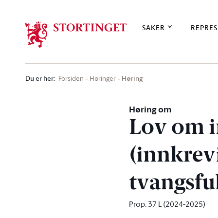
Stortinget.no
SAKER
REPRES
Du er her
:
Høring
Forsiden
Høringer
Høring om
Lov om i
(innkrev
tvangsfu
Prop. 37 L (2024-2025)