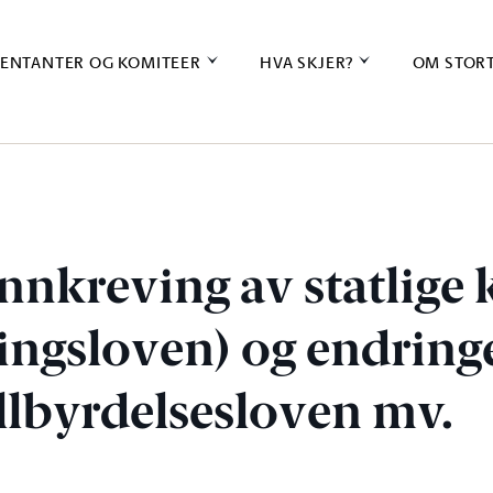
ENTANTER OG KOMITEER
HVA SKJER?
OM STOR
nnkreving av statlige 
ingsloven) og endringe
llbyrdelsesloven mv.