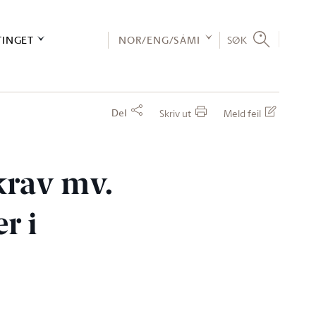
TINGET
NOR/ENG/SÁMI
SØK
Del
Skriv ut
Meld feil
krav mv.
r i