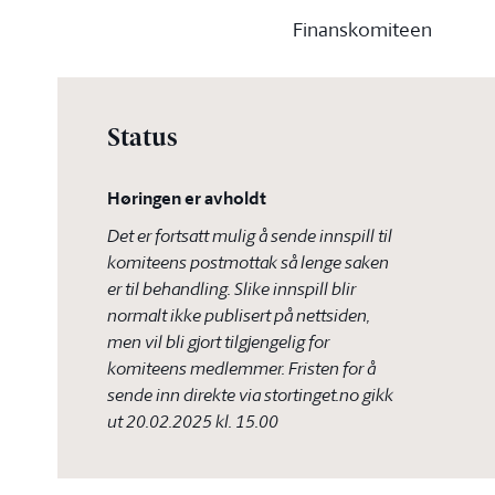
Finanskomiteen
Status
Høringen er avholdt
Det er fortsatt mulig å sende innspill til
komiteens postmottak så lenge saken
er til behandling. Slike innspill blir
normalt ikke publisert på nettsiden,
men vil bli gjort tilgjengelig for
komiteens medlemmer. Fristen for å
sende inn direkte via stortinget.no gikk
ut
20.02.2025 kl. 15.00