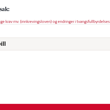
 sak
:
ige krav mv. (innkrevingsloven) og endringer i tvangsfullbyrdelse
ill