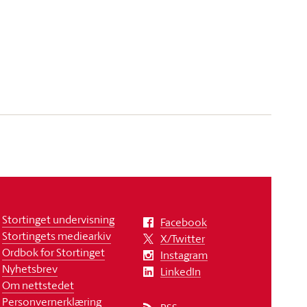
Stortinget undervisning
Facebook
Stortingets mediearkiv
X/Twitter
Ordbok for Stortinget
Instagram
Nyhetsbrev
LinkedIn
Om nettstedet
Personvernerklæring