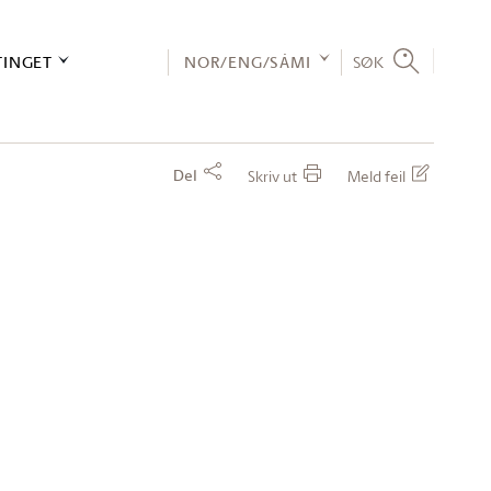
TINGET
NOR/ENG/SÁMI
SØK
Del
Skriv ut
Meld feil