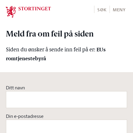
Stortinget.no
SØK
MENY
Meld fra om feil på siden
EUs
Siden du ønsker å sende inn feil på er:
romtjenestebyrå
Ditt navn
Din e-postadresse