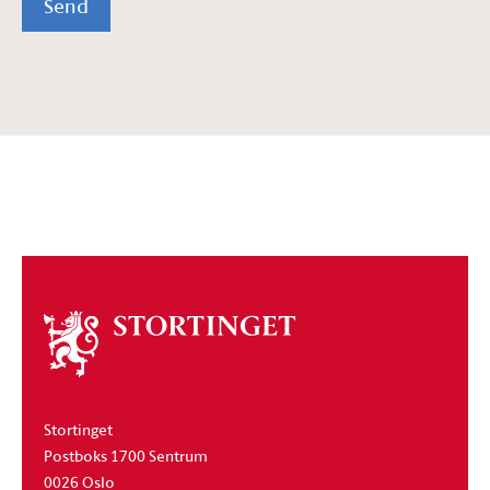
Send
Om
stortinget
Stortinget
Postboks 1700 Sentrum
0026 Oslo