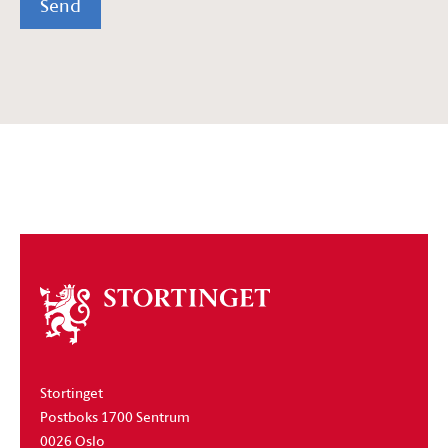
Send
Om
stortinget
Stortinget
Postboks 1700 Sentrum
0026 Oslo