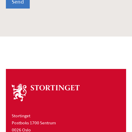
Send
Om
stortinget
Stortinget
Postboks 1700 Sentrum
0026 Oslo