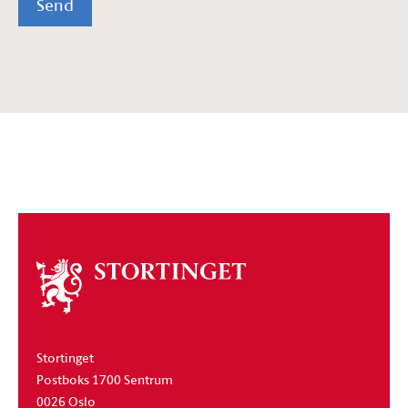
Send
Om
stortinget
Stortinget
Postboks 1700 Sentrum
0026 Oslo