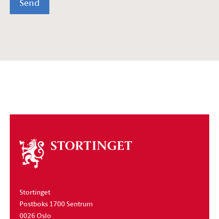
Send
Om
stortinget
Stortinget
Postboks 1700 Sentrum
0026 Oslo