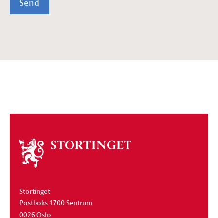
Send
Om
stortinget
Stortinget
Postboks 1700 Sentrum
0026 Oslo