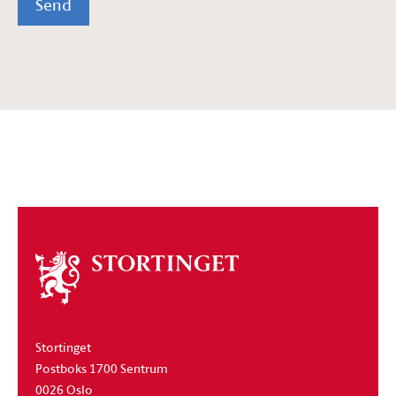
Send
Om
stortinget
Stortinget
Postboks 1700 Sentrum
0026 Oslo