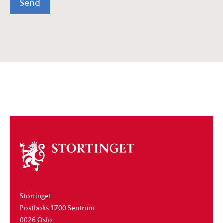
Send
Om
stortinget
Stortinget
Postboks 1700 Sentrum
0026 Oslo