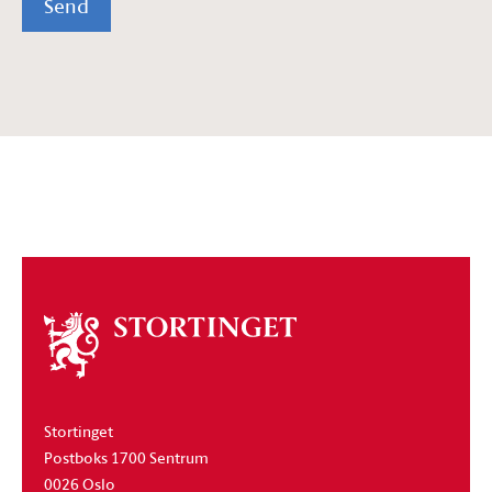
Send
Om
stortinget
Stortinget
Postboks 1700 Sentrum
0026 Oslo