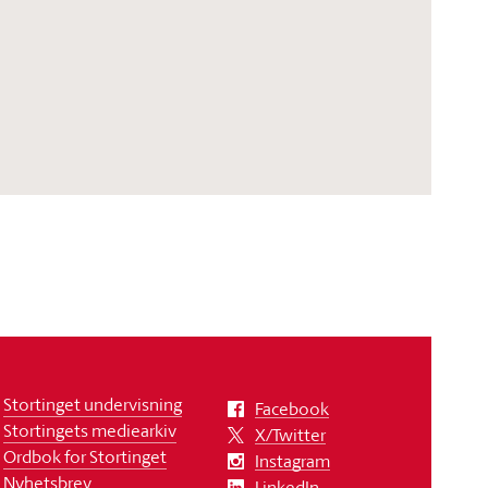
Stortinget undervisning
Facebook
Stortingets mediearkiv
X/Twitter
Ordbok for Stortinget
Instagram
Nyhetsbrev
LinkedIn