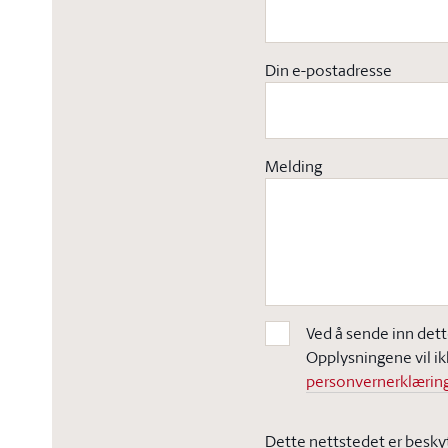
Din e-postadresse
Melding
Ved å sende inn dett
Opplysningene vil ik
personvernerklæring
Dette nettstedet er besky