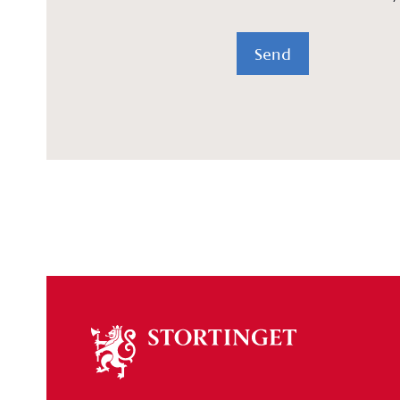
Send
Om
stortinget