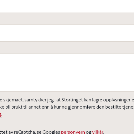
e skjemaet, samtykker jeg i at Stortinget kan lagre opplysningene j
ke bli brukt til annet enn å kunne gjennomføre den bestilte tjene
.
ttet av reCaptcha, se Googles
personvern
og
vilkår
.