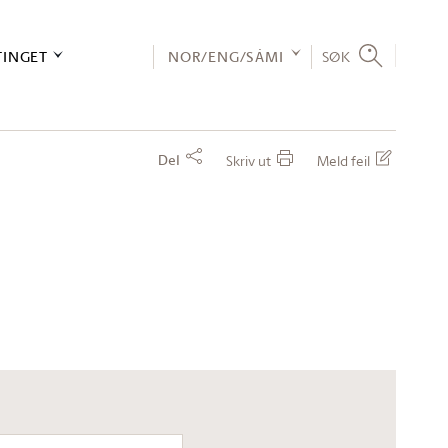
TINGET
NOR/ENG/SÁMI
SØK
Del
Skriv ut
Meld feil