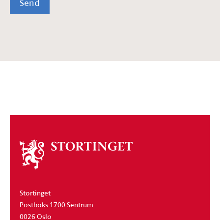
Send
Om
stortinget
Stortinget
Postboks 1700 Sentrum
0026 Oslo