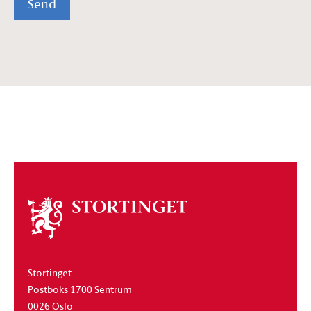
Send
Om
stortinget
Stortinget
Postboks 1700 Sentrum
0026 Oslo