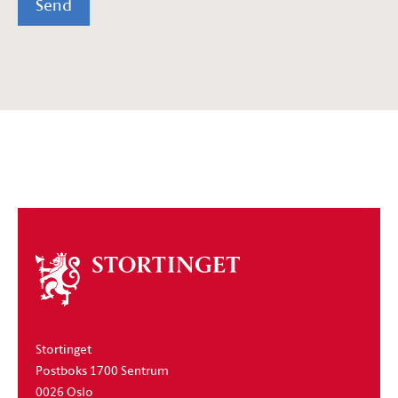
Send
Om
stortinget
Stortinget
Postboks 1700 Sentrum
0026 Oslo