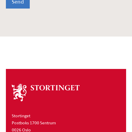
Send
Om
stortinget
Stortinget
Postboks 1700 Sentrum
0026 Oslo