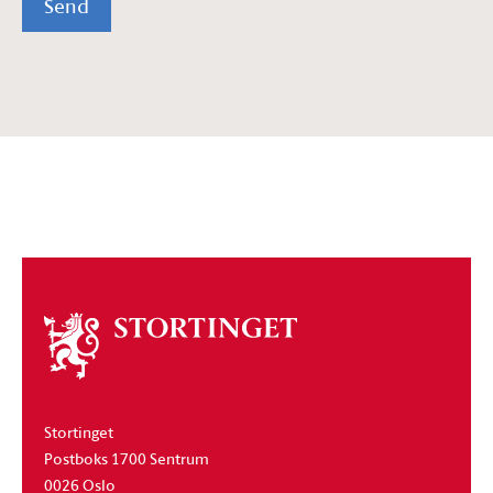
Send
Om
stortinget
Stortinget
Postboks 1700 Sentrum
0026 Oslo