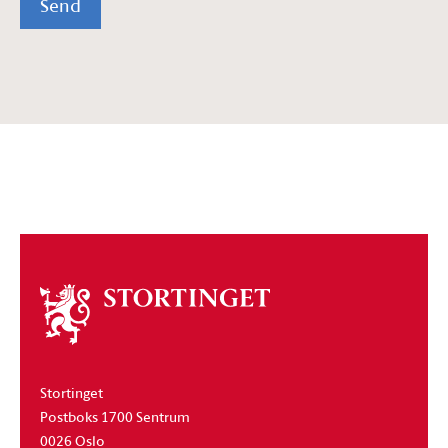
Send
Om
stortinget
Stortinget
Postboks 1700 Sentrum
0026 Oslo