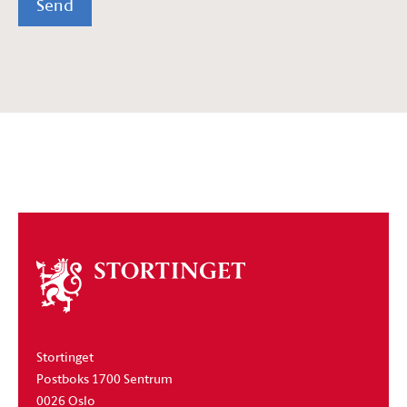
Send
Om
stortinget
Stortinget
Postboks 1700 Sentrum
0026 Oslo