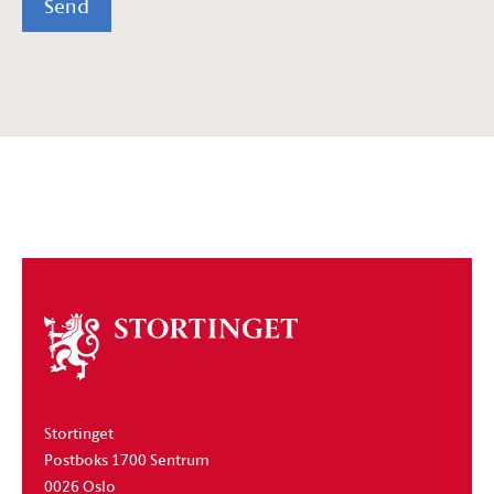
Send
Om
stortinget
Stortinget
Postboks 1700 Sentrum
0026 Oslo