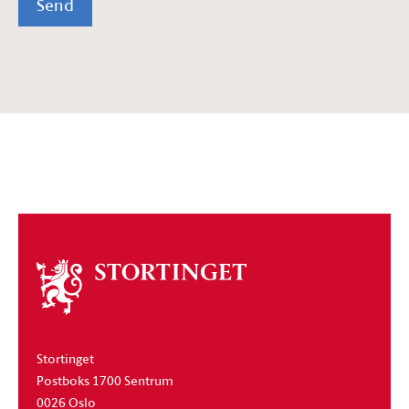
Send
Om
stortinget
Stortinget
Postboks 1700 Sentrum
0026 Oslo