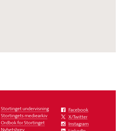
Stortinget undervisning
Facebook
Stortingets mediearkiv
X/Twitter
Ordbok for Stortinget
Instagram
Nyhetsbrev
LinkedIn