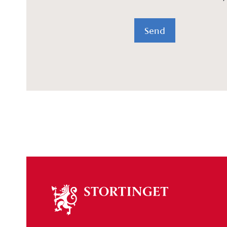
Send
Om
stortinget