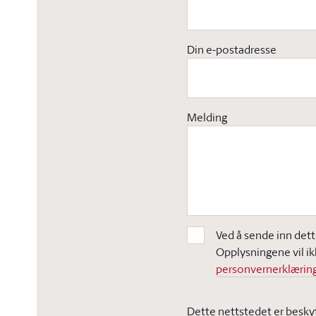
Din e-postadresse
Melding
Ved å sende inn dett
Opplysningene vil ik
personvernerklæring
Dette nettstedet er besky