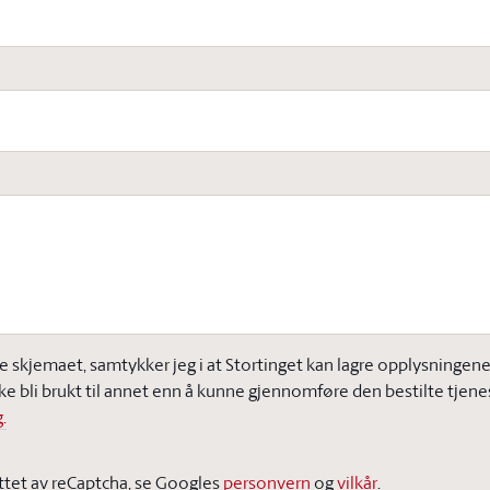
e skjemaet, samtykker jeg i at Stortinget kan lagre opplysningene j
ke bli brukt til annet enn å kunne gjennomføre den bestilte tjene
.
ttet av reCaptcha, se Googles
personvern
og
vilkår
.