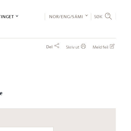
TINGET
NOR/ENG/SÁMI
SØK
Del
Skriv ut
Meld feil
e