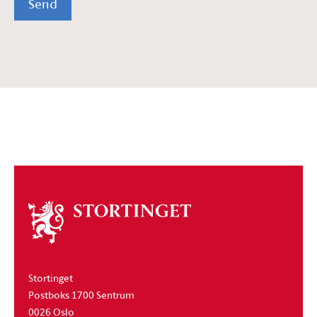
Send
Om
stortinget
Stortinget
Postboks 1700 Sentrum
0026 Oslo