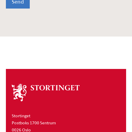
Send
Om
stortinget
Stortinget
Postboks 1700 Sentrum
0026 Oslo