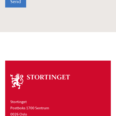
Send
Om
stortinget
Stortinget
Postboks 1700 Sentrum
0026 Oslo