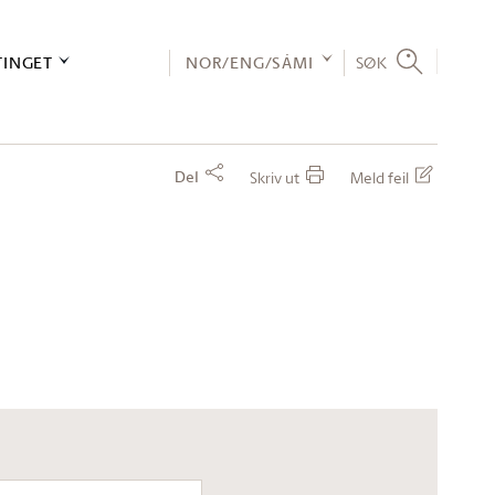
TINGET
NOR/ENG/SÁMI
SØK
Del
Skriv ut
Meld feil