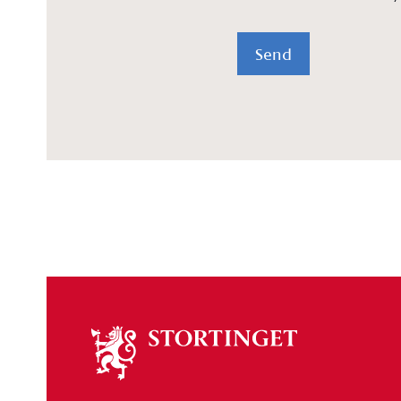
Send
Om
stortinget