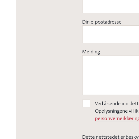
Din e-postadresse
Melding
Ved å sende inn dett
Opplysningene vil ik
personvernerklæring
Dette nettstedet er besky