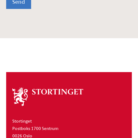
Send
Om
stortinget
Stortinget
Postboks 1700 Sentrum
0026 Oslo