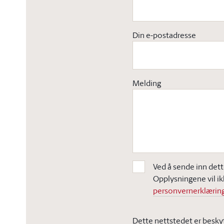
Din e-postadresse
Melding
Ved å sende inn dett
Opplysningene vil ik
personvernerklæring
Dette nettstedet er besky