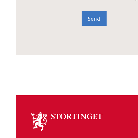
Send
Om
stortinget