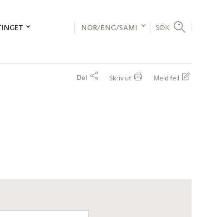
TINGET
NOR/ENG/SÁMI
SØK
Del
Skriv ut
Meld feil