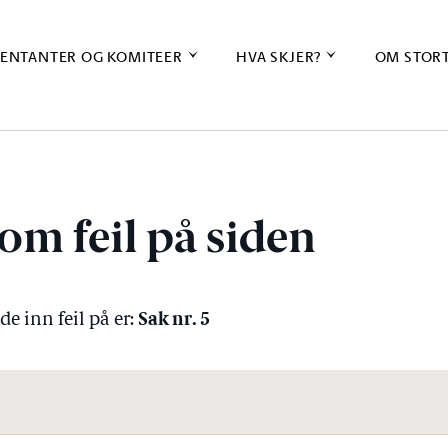
ENTANTER OG KOMITEER
HVA SKJER?
OM STOR
om feil på siden
Sak nr. 5
e inn feil på er: