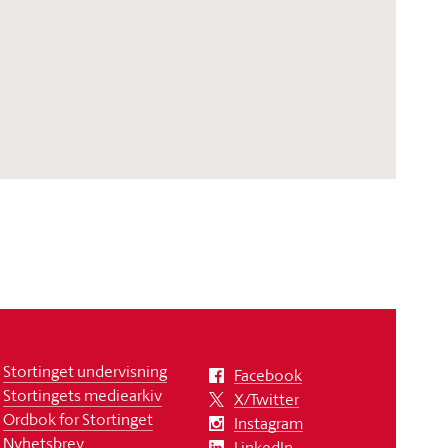
Stortinget undervisning
Facebook
Stortingets mediearkiv
X/Twitter
Ordbok for Stortinget
Instagram
Nyhetsbrev
LinkedIn