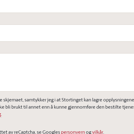
e skjemaet, samtykker jeg i at Stortinget kan lagre opplysningene j
ke bli brukt til annet enn å kunne gjennomføre den bestilte tjene
.
ttet av reCaptcha, se Googles
personvern
og
vilkår
.