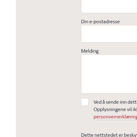
Din e-postadresse
Melding
Ved å sende inn dett
Opplysningene vil ik
personvernerklæring
Dette nettstedet er besky