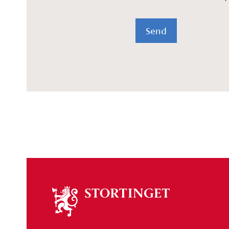
Send
Om
stortinget