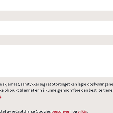
e skjemaet, samtykker jeg i at Stortinget kan lagre opplysningene j
ke bli brukt til annet enn å kunne gjennomføre den bestilte tjene
.
ttet av reCaptcha, se Googles
personvern
og
vilkår
.