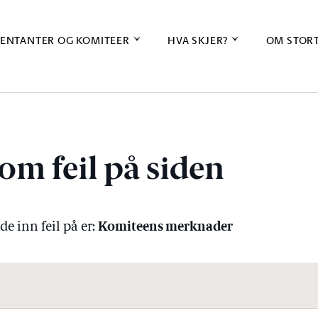
ENTANTER OG KOMITEER
HVA SKJER?
OM STOR
om feil på siden
Komiteens merknader
e inn feil på er: