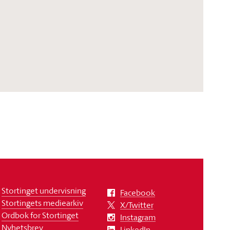
Stortinget undervisning
Facebook
Stortingets mediearkiv
X/Twitter
Ordbok for Stortinget
Instagram
Nyhetsbrev
LinkedIn