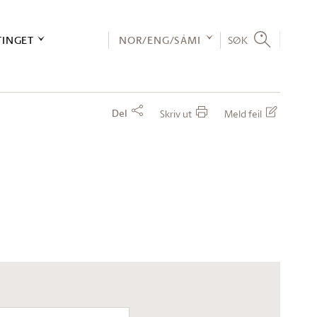
TINGET
NOR/ENG/SÁMI
SØK
Del
Skriv ut
Meld feil