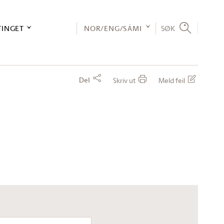
TINGET
NOR/ENG/SÁMI
SØK
Del
Skriv ut
Meld feil