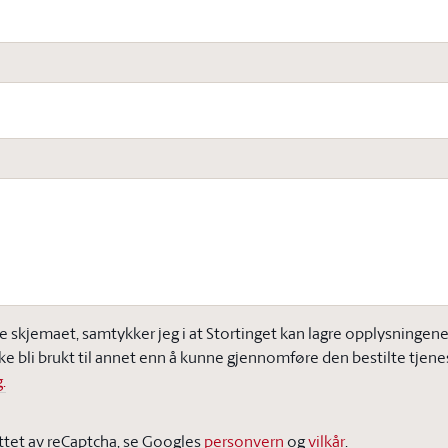
e skjemaet, samtykker jeg i at Stortinget kan lagre opplysningene j
ke bli brukt til annet enn å kunne gjennomføre den bestilte tjene
.
ttet av reCaptcha, se Googles
personvern
og
vilkår
.