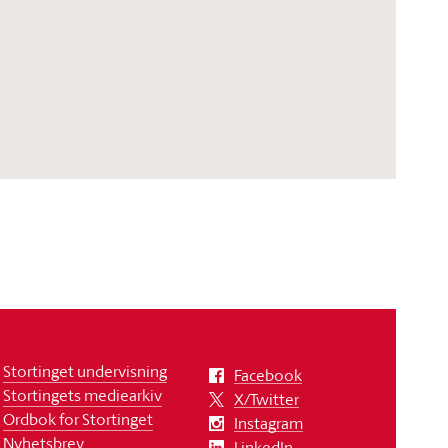
Stortinget undervisning
Facebook
Stortingets mediearkiv
X/Twitter
Ordbok for Stortinget
Instagram
Nyhetsbrev
LinkedIn