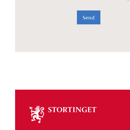
Send
Om
stortinget