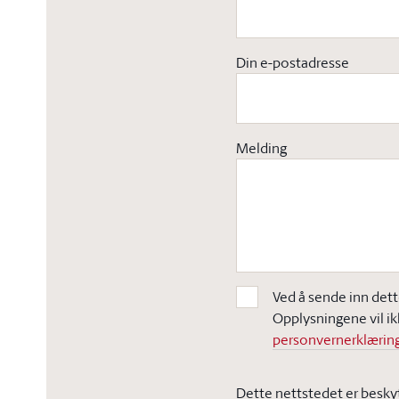
Din e-postadresse
Melding
Ved å sende inn dett
Opplysningene vil ik
personvernerklæring
Dette nettstedet er besky